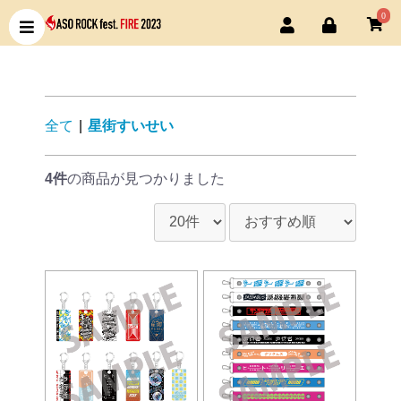
0
全て
|
星街すいせい
4件
の商品が見つかりました